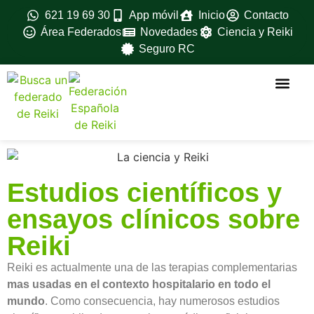
621 19 69 30
App móvil
Inicio
Contacto
Área Federados
Novedades
Ciencia y Reiki
Seguro RC
La federac
Ventajas para feder
Fedérate aqui
Formación avanz
Material oficial
Manuales oficiales
Estudios científicos y
ensayos clínicos sobre
Reiki
Reiki es actualmente una de las terapias complementarias
mas usadas en el contexto hospitalario en todo el
mundo
. Como consecuencia, hay numerosos estudios