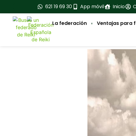
621 19 69 30
App móvil
Inicio
C
La federación
Ventajas para 