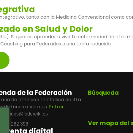
egrativa
ntegrativo, tanto con la Medicina Convencional como con 
zado en Salud y Dolor
Budha). Si quieres aprender a vivir tu enfermedad de otra 
 Coaching para Federados a una tarifa reducida
enda de la Federación
Búsqueda
ario de atención telefónica de 10 a
h, de Lunes a Viernes.
Entrar
pedidos@federeiki.es
Ver mapa del s
686 282 398
mprenta digital