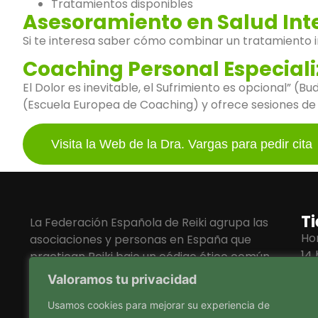
Tratamientos disponibles
Asesoramiento en Salud Int
Si te interesa saber cómo combinar un tratamiento i
Coaching Personal Especiali
El Dolor es inevitable, el Sufrimiento es opcional” (
(Escuela Europea de Coaching) y ofrece sesiones de
Visita la Web de la Dra. Vargas para pedir cita
Ti
La Federación Española de Reiki agrupa las
Hor
asociaciones y personas en España que
14 
practican Reiki bajo un código ético común
de enseñanza y práctica, velando por el
Valoramos tu privacidad
cumplimiento de dicho código.
Usamos cookies para mejorar su experiencia de
I