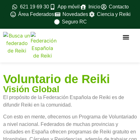
621 19 69 30
App móvil
Inicio
Contacto
Área Federados
Novedades
Ciencia y Reiki
Seguro RC
La federac
Ventajas para feder
Fedérate aqui
Formación avanz
Material oficial
Manuales oficiales
Voluntario de Reiki
Visión Global
El propósito de la Federación Española de Reiki es de
difundir Reiki en la comunidad.
Con esto en mente, ofrecemos un Programa de Voluntariado
a nivel nacional. Federados de muchas provincias y
ciudades en España ofrecen programas de Reiki gratuito en
Hospitales, Cárceles y Residencias, además de trabajar con