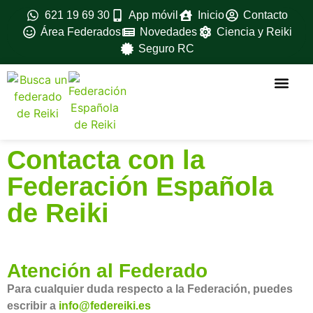
621 19 69 30
App móvil
Inicio
Contacto
Área Federados
Novedades
Ciencia y Reiki
Seguro RC
La federac
Ventajas para feder
Fedérate aqui
Formación avanz
Material oficial
Manuales oficiales
Contacta con la
Federación Española
de Reiki
Atención al Federado
Para cualquier duda respecto a la Federación, puedes
escribir a
info@federeiki.es