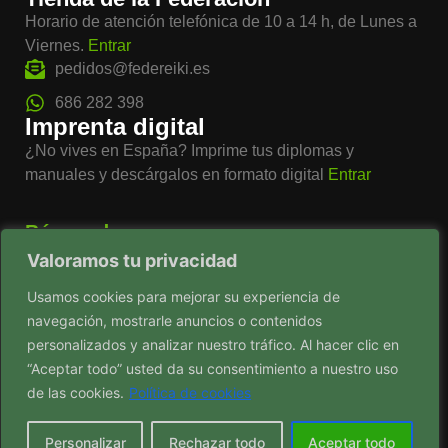
Horario de atención telefónica de 10 a 14 h, de Lunes a
Viernes.
Entrar
pedidos@federeiki.es
686 282 398
Imprenta digital
¿No vives en España? Imprime tus diplomas y
manuales y descárgalos en formato digital
Entrar
Búsqueda
Valoramos tu privacidad
Usamos cookies para mejorar su experiencia de
navegación, mostrarle anuncios o contenidos
Ver mapa del sitio
personalizados y analizar nuestro tráfico. Al hacer clic en
“Aceptar todo” usted da su consentimiento a nuestro uso
de las cookies.
Política de cookies
© Federación Española de Reiki 2026. Todos los derechos
Personalizar
Rechazar todo
Aceptar todo