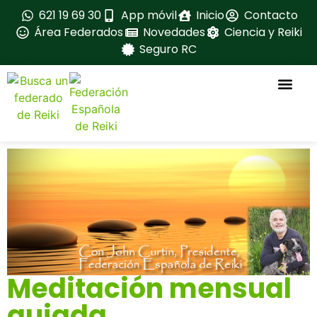
621 19 69 30
App móvil
Inicio
Contacto
Área Federados
Novedades
Ciencia y Reiki
Seguro RC
La feder
Ventajas para fe
Fedérate aqui
Formación ava
Material oficial
Manuales oficia
Meditación mensual
guiada