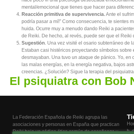
mental/emocional que tienes que hacer para diferenci
Reacción primitiva de supervivencia.
Ante el sufri
podría pasar a mí!” Como consecuencia, te sientes m
huida. Ocurre muy a menudo dando Reiki a pacientes p
de Reiki. De hecho, al revés, puede ser que el Reiki
Sugestión
. Una vez visité el osario subterráneo de 
Estaban casi histéricos proyectando símbolos sobre e
desmayaban. Una tuvo un ataque de pánico. Yo, en c
las malas energías, en la energía negativa, bajos astr
creencias. ¿Solución? Sigue la terapia del psiquiatr
El psiquiatra con Bob
Ti
La Federación Española de Reiki agrupa las
Hor
asociaciones y personas en España que practican
h, 
Reiki bajo un código ético común de enseñanza y