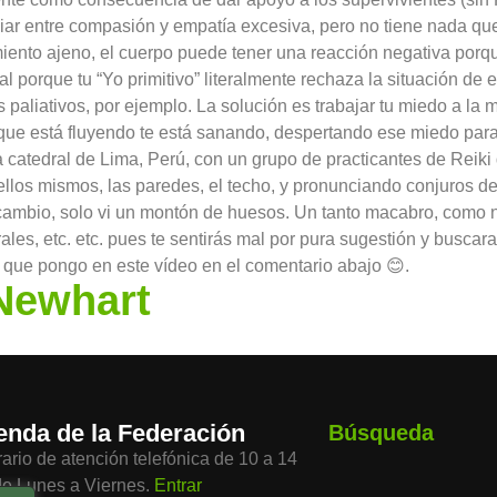
ar entre compasión y empatía excesiva, pero no tiene nada que 
miento ajeno, el cuerpo puede tener una reacción negativa porq
al porque tu “Yo primitivo” literalmente rechaza la situación 
aliativos, por ejemplo. La solución es trabajar tu miedo a la m
 que está fluyendo te está sanando, despertando ese miedo para
la catedral de Lima, Perú, con un grupo de practicantes de Reik
llos mismos, las paredes, el techo, y pronunciando conjuros de 
ambio, solo vi un montón de huesos. Un tanto macabro, como n
ales, etc. etc. pues te sentirás mal por pura sugestión y buscar
a que pongo en este vídeo en el comentario abajo 😊.
 Newhart
enda de la Federación
Búsqueda
ario de atención telefónica de 10 a 14
de Lunes a Viernes.
Entrar