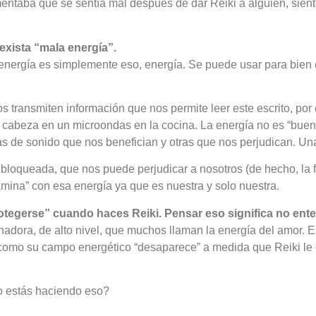
entaba que se sentía mal después de dar Reiki a alguien, sien
xista “mala energía”.
La energía es simplemente eso, energía. Se puede usar para bi
s transmiten información que nos permite leer este escrito, por
a cabeza en un microondas en la cocina. La energía no es “buen
as de sonido que nos benefician y otras que nos perjudican. Una
bloqueada, que nos puede perjudicar a nosotros (de hecho, la 
na” con esa energía ya que es nuestra y solo nuestra.
gerse” cuando haces Reiki. Pensar eso significa no entend
adora, de alto nivel, que muchos llaman la energía del amor. E
 como su campo energético “desaparece” a medida que Reiki le 
o estás haciendo eso?