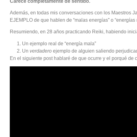
Carece completamente de sentido.
Además, en todas mis conversaciones con los Maestros Jap
EJEMPLO de que hablen de “malas energías” o “energías ne
Resumiendo, en 28 años practicando Reiki, habiendo inici
Un ejemplo real de “energía mala”
Un
verdadero
ejemplo de alguien saliendo perjudicad
En el siguiente post hablaré de que ocurre y el porqué de 