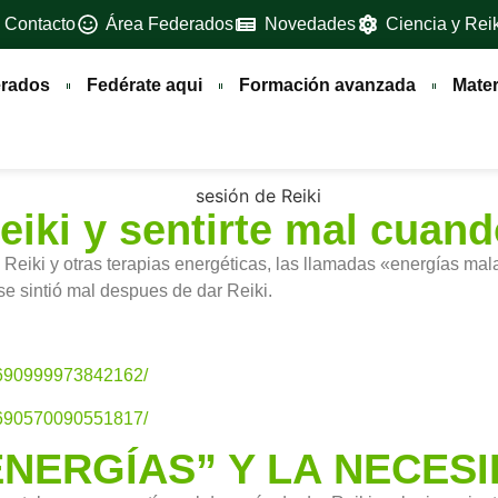
Contacto
Área Federados
Novedades
Ciencia y Reik
erados
Fedérate aqui
Formación avanzada
Materi
eiki y sentirte mal cuand
eiki y otras terapias energéticas, las llamadas «energías mala
se sintió mal despues de dar Reiki.
25690999973842162/
25690570090551817/
ENERGÍAS” Y LA NECES