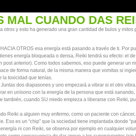
S MAL CUANDO DAS REI
a otros y esto ha generado una gran cantidad de bulos y mitos
ACIA OTROS esa energía está pasando a través de ti. Por pura l
 tienes energía bloqueada o densa, Reiki tendrá su efecto: el 
 en post anterior). Como todos sabemos, eso puede generar un 
ace de forma natural, de la misma manera que vomitas si ingiere
 la toxicidad que tenías.
. Juntas dos diapasones y uno empezará a vibrar si el otro vibr
brar en unísono con la energía de la persona que está sanand
 tiene también, cuando SU miedo empieza a liberarse con Reiki, p
do Reiki a alguien muy enfermo, como un paciente con cáncer, 
. Eso es un “chip” que la sociedad tiene implantada donde “par
 energía ni con Reiki, se observa por ejemplo en cualquier volu
 como consecuencia de dar apoyo a los supervivientes (sin Reik