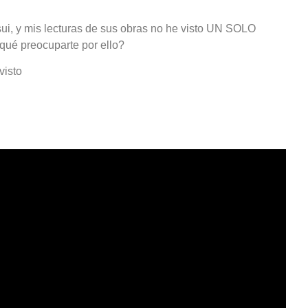
ui, y mis lecturas de sus obras no he visto UN SOLO
qué preocuparte por ello?
visto