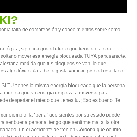
KI?
 por la falta de comprensión y conocimientos sobre como
ógica, significa que el efecto que tiene en la otra
de soltar o mover esa energía bloqueada TUYA para sanarte,
malestar a medida que tus bloqueos se van, lo que
s algo tóxico. A nadie le gusta vomitar, pero el resultado
a. Si TU tienes la misma energía bloqueada que la persona
o, a medida que su energía empieza a moverse para
uede despertar el miedo que tienes tu. ¡Eso es bueno! Te
por ejemplo, la “pena” que sientes por su estado puede
a ser buena persona, tengo que sentirme mal si la otra
ntariado. En el accidente de tren en Córdoba que ocurrió
i). Si te ocurre, esto es un trabajo personal a nivel