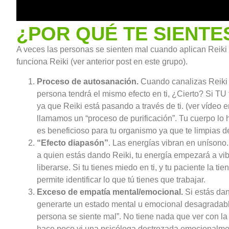
¿POR QUÉ TE SIENTE
A veces las personas se sienten mal cuando aplican Reiki 
funciona Reiki (ver anterior post en este grupo).
Proceso de autosanación.
Cuando canalizas Reiki H
persona tendrá el mismo efecto en ti, ¿Cierto? Si TU
ya que Reiki está pasando a través de ti. (ver vídeo
llamamos un “proceso de purificación”. Tu cuerpo lo h
es beneficioso para tu organismo ya que te limpias de
“Efecto diapasón”
. Las energías vibran en unísono
a quien estás dando Reiki, tu energía empezará a vi
liberarse. Si tu tienes miedo en ti, y tu paciente la
permite identificar lo que tú tienes que trabajar.
Exceso de empatía mental/emocional.
Si estás dan
generarte un estado mental u emocional desagradable
persona se siente mal”. No tiene nada que ver con la
hace poco vi una psicóloga destrozada emocionalmente