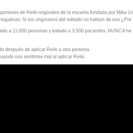
oneses de Reiki originales de la escuela fundada por Mika Us
gativas. Si los originarios del método no hablan de eso ¿Por 
ado a 11.000 personas y tratado a 3.500 pacientes, NUNCA he 
o después de aplicar Reiki a otra persona.
cuando nos sentimos mal al aplicar Reiki.