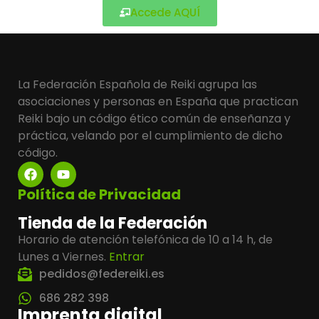
Accede AQUÍ
La Federación Española de Reiki agrupa las
asociaciones y personas en España que practican
Reiki bajo un código ético común de enseñanza y
práctica, velando por el cumplimiento de dicho
código.
Política de Privacidad
Tienda de la Federación
Horario de atención telefónica de 10 a 14 h, de
Lunes a Viernes.
Entrar
pedidos@federeiki.es
686 282 398
Imprenta digital