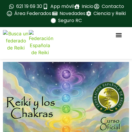
621 19 69 30
App móvil
Inicio
Contacto
Área Federados
Novedades
Ciencia y Reiki
Seguro RC
La feder
Ventajas para fe
Fedérate aqui
Formación ava
Material oficial
Manuales oficia