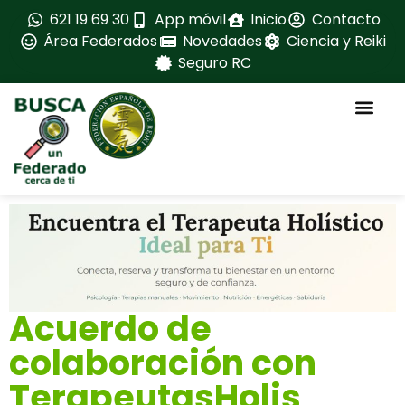
621 19 69 30
App móvil
Inicio
Contacto
Área Federados
Novedades
Ciencia y Reiki
Seguro RC
La feder
Ventajas para fe
Fedérate aqui
Formación ava
Material oficial
Manuales oficia
Acuerdo de
colaboración con
TerapeutasHolis