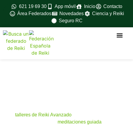
621 19 69 30
App móvil
Inicio
Contacto
Área Federados
Novedades
Ciencia y Reiki
Seguro RC
La federac
Ventajas para feder
Fedérate aqui
Formación avanz
Material oficial
Manuales oficiales
Agenda y
novedades
La federación ofrece múltiples actividades
formativas para sus miembros incluyendo
talleres de Reiki Avanzado
para Maestros y
Terapeutas, Aulas y
meditaciones guiada
s por
vídeo conferencia y más…