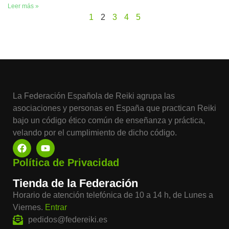
Leer más »
1
2
3
4
5
La Federación Española de Reiki agrupa las
asociaciones y personas en España que practican Reiki
bajo un código ético común de enseñanza y práctica,
velando por el cumplimiento de dicho código.
Política de Privacidad
Tienda de la Federación
Horario de atención telefónica de 10 a 14 h, de Lunes a
Viernes.
Entrar
pedidos@federeiki.es